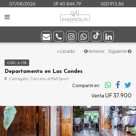
07/08/2026
UF 40.844,79
USD 913,86
« Listado
Anterior
Siguiente
CÓD.: 6.778
Departamento en Las Condes
Cantagallo, Cercano al Mall Sport
Compartir en:
UF 37.900
Venta