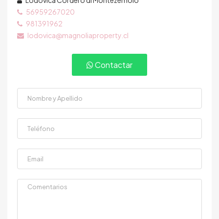
Lodovica Cordero di Montezemolo
56959267020
981391962
lodovica@magnoliaproperty.cl
Contactar