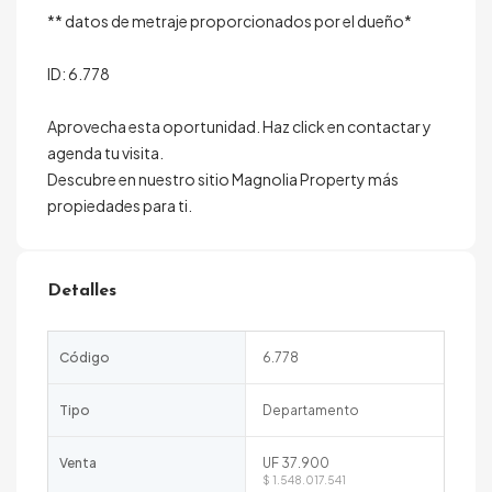
** datos de metraje proporcionados por el dueño*
ID: 6.778
Aprovecha esta oportunidad. Haz click en contactar y
agenda tu visita.
Descubre en nuestro sitio Magnolia Property más
propiedades para ti.
Detalles
Código
6.778
Tipo
Departamento
Venta
UF 37.900
$ 1.548.017.541