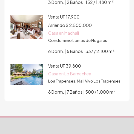
2
3 Dorm.
|
2 Baños
|
152 / 1.480 m
Venta
UF 17.900
Arriendo
$ 2.500.000
Casa en Machalí
Condominio Lomas de Nogales
2
6 Dorm.
|
5 Baños
|
337 / 2.100 m
Venta
UF 39.800
Casa en Lo Barnechea
Loa Trapenses, Mall Vivo Los Trapenses
2
8 Dorm.
|
7 Baños
|
500 / 1.000 m