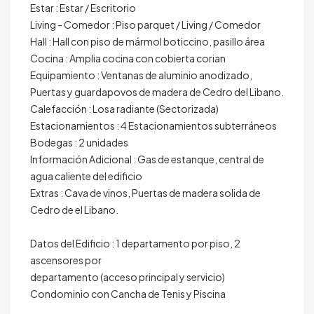
Estar : Estar / Escritorio
Living - Comedor : Piso parquet / Living / Comedor
Hall : Hall con piso de mármol boticcino, pasillo área
Cocina : Amplia cocina con cobierta corian
Equipamiento : Ventanas de aluminio anodizado,
Puertas y guardapovos de madera de Cedro del Libano.
Calefacción : Losa radiante (Sectorizada)
Estacionamientos : 4 Estacionamientos subterráneos
Bodegas : 2 unidades
Información Adicional : Gas de estanque, central de
agua caliente del edificio
Extras : Cava de vinos, Puertas de madera solida de
Cedro de el Libano.
Datos del Edificio : 1 departamento por piso, 2
ascensores por
departamento (acceso principal y servicio)
Condominio con Cancha de Tenis y Piscina