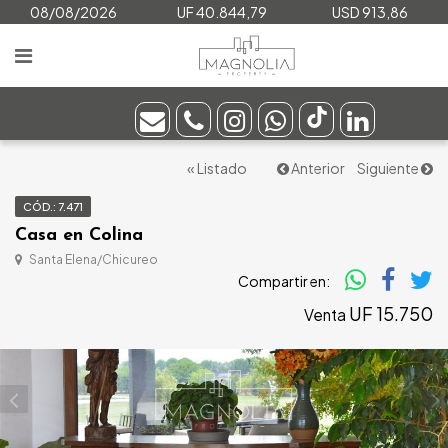
08/08/2026
UF 40.844,79
USD 913,86
« Listado
Anterior
Siguiente
CÓD.: 7.471
Casa en Colina
Santa Elena/Chicureo
Compartir en:
UF 15.750
Venta