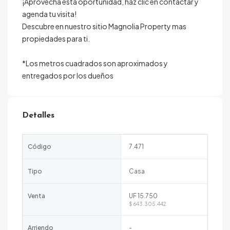
¡Aprovecha esta oportunidad, haz clic en contactar y
agenda tu visita!
Descubre en nuestro sitio Magnolia Property mas
propiedades para ti.
*Los metros cuadrados son aproximados y
entregados por los dueños
Detalles
Código
7.471
Tipo
Casa
Venta
UF 15.750
$ 643.305.442
Arriendo
-