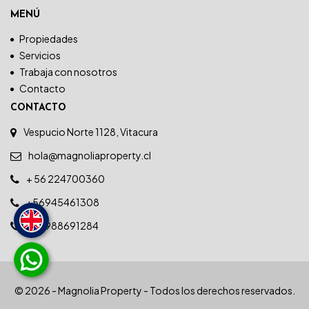
MENÚ
Propiedades
Servicios
Trabaja con nosotros
Contacto
CONTACTO
Vespucio Norte 1128, Vitacura
hola@magnoliaproperty.cl
+ 56 224700360
+56945461308
+56988691284
© 2026 - Magnolia Property - Todos los derechos reservados.