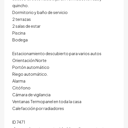
quincho.
Dormitorio y baño de servicio
2 terrazas
2 salas de estar
Piscina
Bodega
Estacionamiento descubierto para varios autos
Orientación Norte
Portón automático
Riego automático.
Alarma
Citófono
Cámara de vigilancia
Ventanas Termopanel en toda la casa
Calefacción por radiadores
ID 7471