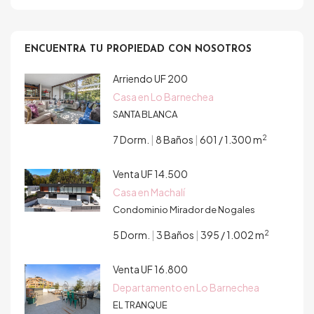
ENCUENTRA TU PROPIEDAD CON NOSOTROS
Arriendo
UF 200
Casa en Lo Barnechea
SANTA BLANCA
2
7 Dorm.
|
8 Baños
|
601 / 1.300 m
Venta
UF 14.500
Casa en Machalí
Condominio Mirador de Nogales
2
5 Dorm.
|
3 Baños
|
395 / 1.002 m
Venta
UF 16.800
Departamento en Lo Barnechea
EL TRANQUE