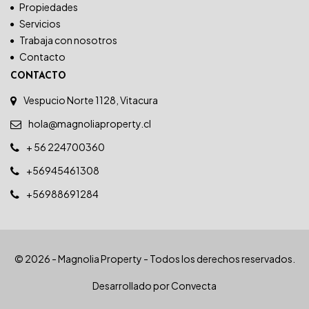
Propiedades
Servicios
Trabaja con nosotros
Contacto
CONTACTO
Vespucio Norte 1128, Vitacura
hola@magnoliaproperty.cl
+ 56 224700360
+56945461308
+56988691284
© 2026 - Magnolia Property - Todos los derechos reservados.
Desarrollado por
Convecta