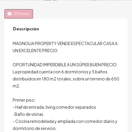
33
Fotos
Descripción
MAGNOLIA PROPERTY VENDE ESPECTACULAR CASA A
UN EXCELENTE PRECIO
OPORTUNIDAD IMPERDIBLE A UN SÚPER BUEN PRECIO
La propiedad cuenta con 6 dormitorios y 5 baños
distribuidos en 180 m2 totales, sobre un terreno de 650
m2.
Primer piso:
- Hall de entrada, living comedor separados
. Baño de visitas
- Cocina remodelada y ampliada con comedor diario y
dormitorio de servicio.