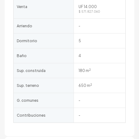
Venta
UF 14.000
$ 571.827.060
Arriendo
-
Dormitorio
5
Baño
4
2
Sup. construida
180 m
2
Sup. terreno
650 m
G. comunes
-
Contribuciones
-