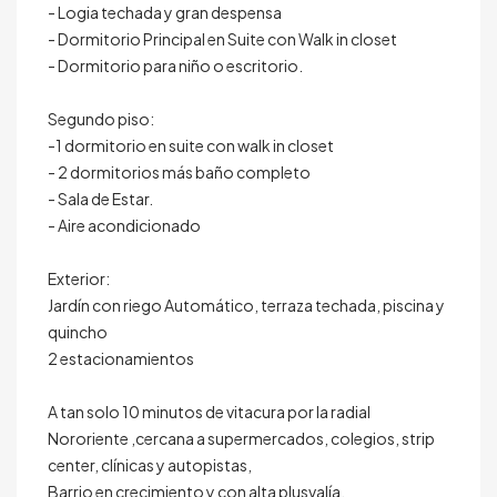
- Logia techada y gran despensa
- Dormitorio Principal en Suite con Walk in closet
- Dormitorio para niño o escritorio.
Segundo piso:
-1 dormitorio en suite con walk in closet
- 2 dormitorios más baño completo
- Sala de Estar.
- Aire acondicionado
Exterior:
Jardín con riego Automático, terraza techada, piscina y
quincho
2 estacionamientos
A tan solo 10 minutos de vitacura por la radial
Nororiente ,cercana a supermercados, colegios, strip
center, clínicas y autopistas,
Barrio en crecimiento y con alta plusvalía.