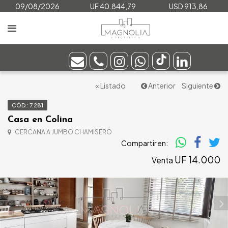
09/08/2026
UF 40.844,79
USD 913,86
« Listado
Anterior
Siguiente
CÓD.: 7.281
Casa en Colina
CERCANA A JUMBO CHAMISERO
Compartir en:
UF 14.000
Venta