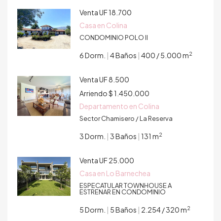
Venta
UF 18.700
Casa en Colina
CONDOMINIO POLO II
2
6 Dorm.
|
4 Baños
|
400 / 5.000 m
Venta
UF 8.500
Arriendo
$ 1.450.000
Departamento en Colina
Sector Chamisero / La Reserva
2
3 Dorm.
|
3 Baños
|
131 m
Venta
UF 25.000
Casa en Lo Barnechea
ESPECATULAR TOWNHOUSE A
ESTRENAR EN CONDOMINIO
2
5 Dorm.
|
5 Baños
|
2.254 / 320 m