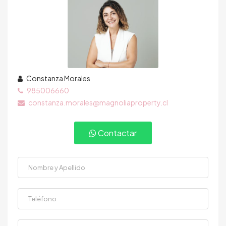
Constanza Morales
985006660
constanza.morales@magnoliaproperty.cl
Contactar